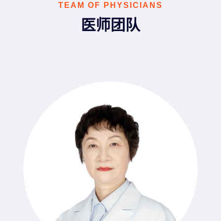
TEAM OF PHYSICIANS
医师团队