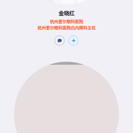
金晓红
杭州爱尔眼科医院
杭州爱尔眼科医院白内障科主任