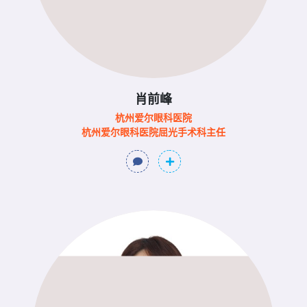
肖前峰
杭州爱尔眼科医院
杭州爱尔眼科医院屈光手术科主任