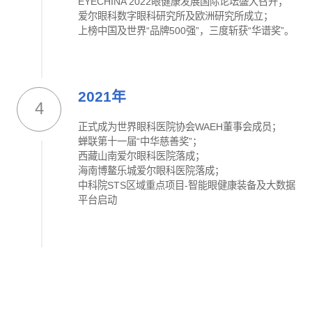
EYECHINA 2022眼健康发展国际论坛盛大召开；
爱尔眼科数字眼科研究所及欧洲研究所成立；
上榜中国及世界“品牌500强”，三度斩获“华谱奖”。
2021年
4
正式成为世界眼科医院协会WAEH董事会成员；
蝉联第十一届“中华慈善奖”；
西藏山南爱尔眼科医院落成；
海南博鳌乐城爱尔眼科医院落成；
中科院STS区域重点项目-智能眼健康装备及大数据
平台启动