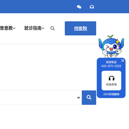
普患教
就诊指南
找医院