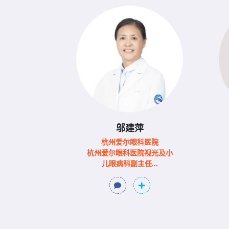
邬建萍
杭州爱尔眼科医院
​杭州爱尔眼科医院视光及小
儿眼病科副主任...
科医院
院副院长