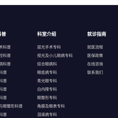
科普
科室介绍
就诊指南
术科普
屈光手术专科
就医流程
控科普
视光及小儿眼病专科
医保政策
病科普
综合眼病科
在线咨询
科普
眼底病专科
联系我们
科普
青光眼专科
科普
白内障专科
科普
眼整形专科
与眼整形科普
角膜及眼表专科
科普
泪道病专科