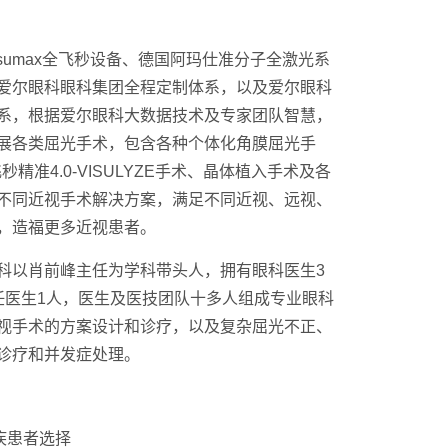
sumax全飞秒设备、德国阿玛仕准分子全激光系
爱尔眼科眼科集团全程定制体系，以及爱尔眼科
系，根据爱尔眼科大数据技术及专家团队智慧，
展各类屈光手术，包含各种个体化角膜屈光手
精准4.0-VISULYZE手术、晶体植入手术及各
不同近视手术解决方案，满足不同近视、远视、
，造福更多近视患者。
科以肖前峰主任为学科带头人，拥有眼科医生3
任医生1人，医生及医技团队十多人组成专业眼科
视手术的方案设计和诊疗，以及复杂屈光不正、
诊疗和并发症处理。
疾患者选择