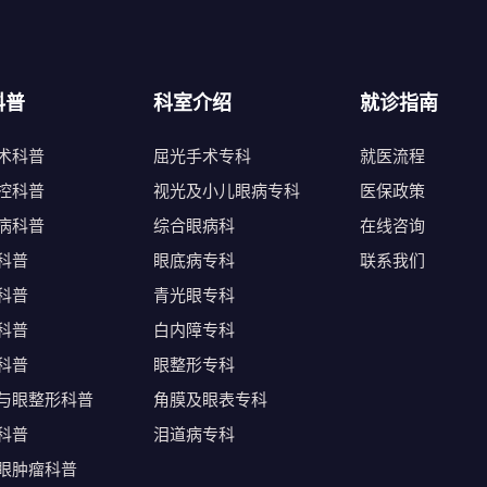
科普
科室介绍
就诊指南
术科普
屈光手术专科
就医流程
控科普
视光及小儿眼病专科
医保政策
病科普
综合眼病科
在线咨询
科普
眼底病专科
联系我们
科普
青光眼专科
科普
白内障专科
科普
眼整形专科
与眼整形科普
角膜及眼表专科
科普
泪道病专科
眼肿瘤科普