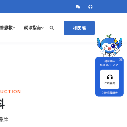
普患教
就诊指南
找医院
DUCTION
科
品牌