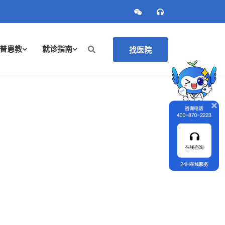
普患教
就诊指南
找医院