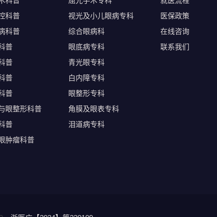
术科普
屈光手术专科
就医流程
控科普
视光及小儿眼病专科
医保政策
病科普
综合眼病科
在线咨询
科普
眼底病专科
联系我们
科普
青光眼专科
科普
白内障专科
科普
眼整形专科
与眼整形科普
角膜及眼表专科
科普
泪道病专科
眼肿瘤科普