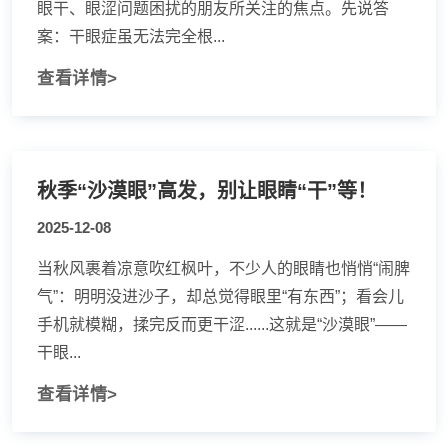
眼干、眼涩问题困扰的朋友所关注的焦点。先说答
案：干眼症虽无法完全根...
查看详情>
秋季“沙漠眼”高发，别让眼睛“干”等！
2025-12-08
当秋风裹着凉意吹红枫叶，不少人的眼睛也悄悄“闹脾
气”：明明没进沙子，却总觉得眼里“有东西”；看会儿
手机就模糊，揉完反而更干涩......这就是“沙漠眼”——
干眼...
查看详情>