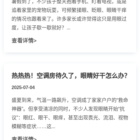
暑假到了，不少孩子整天抱着手机、盯着电视，或是
追着家里的宠物玩耍，可频繁揉眼、眨眼、眼睛干痒
的情况也跟着来了。许多家长或许觉得这只是用眼过
度，让孩子歇一歇就好？...
查看详情>
热热热！空调房待久了，眼睛好干怎么办？
2025-07-04
盛夏到来，气温一路飙升，空调成了家家户户的“救命
神器”。但享受清凉的同时，不少人发现眼睛开始“抗
议”：眼红、眼干、眼痒，甚至出现畏光、流泪、视物
模糊等症状……这...
查看详情>