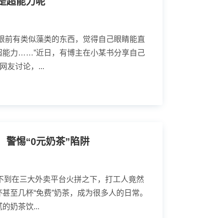
是超能力呢
现眼前有类似藻类的东西，觉得自己眼睛能直
超能力……”近日，有博主在小某书分享自己
友讨论，...
警惕“0元奶茶”陷阱
想不到在三大外卖平台火拼之下，打工人竟然
甚至几杯“免费”奶茶，成为很多人的日常。
奶茶饮...