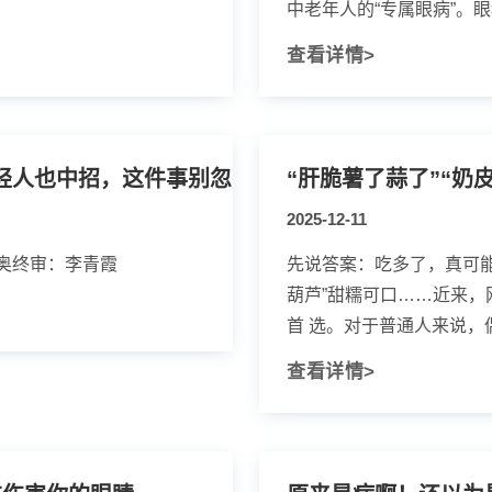
中老年人的“专属眼病”。眼科
查看详情>
轻人也中招，这件事别忽视
“肝脆薯了蒜了”“奶
2025-12-11
奥终审：李青霞
先说答案：吃多了，真可能
葫芦”甜糯可口……近来
首 选。对于普通人来说，偶
查看详情>