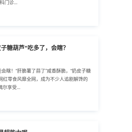
门诊...
皮子糖葫芦”吃多了，会瞎？
会瞎！“肝脆薯了蒜了”咸香酥脆，“奶皮子糖
，网红零食风靡全网，成为不少人追剧解馋的
尔享受...