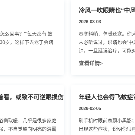
！
冷风一吹眼睛也“中风
2026-03-03
么回事？”“每天都有‘蚊
春寒料峭，乍暖还寒。你
30岁，这样下去老了会瞎
未必听说过，眼睛也会“中
钟，一旦延误治疗，可能对视
查看详情>
着看，或致不可逆眼损伤！
年轻人也会得飞蚊症
2026-02-05
浴霸取暖，几乎是很多家庭
刷手机时眼前总飘小黑影；
强，不自觉望向明亮的浴霸
出现这些症状，说明你很可