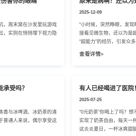
在伤害你的眼睛
原来是病啊！还以为
2025-12-09
机，周末窝在沙发里玩游戏
“小时候，突然睁眼，发
松，实则在悄悄埋下视力隐
接看见微生物，还以为是
“超能力”的经历，引发众多网
查看详情>
能承受吗？
有人已经喝进了医院！
2025-07-25
焦香与冰啤酒、冰奶茶的清
“0元奶茶”你喝上了吗？
于普通人来说，偶尔享受这
实现了奶茶自由，每天一杯
这炎炎夏日，一杯冰爽甜腻的