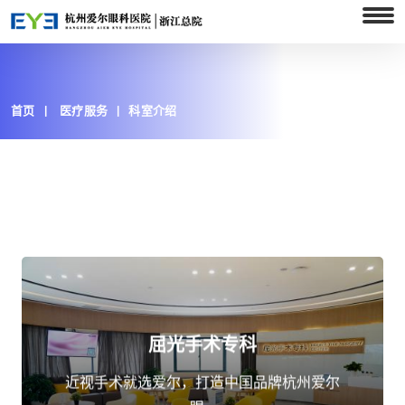
首页
医疗服务
科室介绍
屈光手术专科
点击了解
近视手术就选爱尔，打造中国品牌杭州爱尔