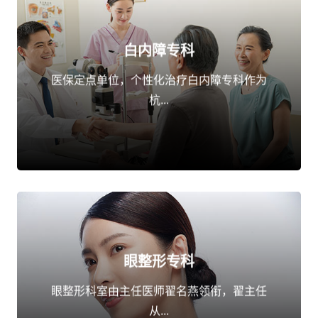
白内障专科
点击了解
医保定点单位，个性化治疗白内障专科作为
杭...
眼整形专科
点击了解
眼整形科室由主任医师翟名燕领衔，翟主任
从...