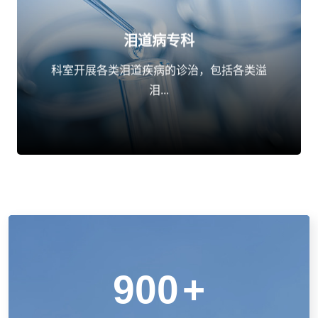
泪道病专科
点击了解
科室开展各类泪道疾病的诊治，包括各类溢
泪...
900
+