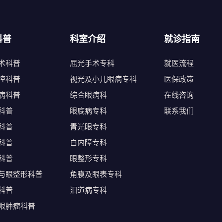
科普
科室介绍
就诊指南
术科普
屈光手术专科
就医流程
控科普
视光及小儿眼病专科
医保政策
病科普
综合眼病科
在线咨询
科普
眼底病专科
联系我们
科普
青光眼专科
科普
白内障专科
科普
眼整形专科
与眼整形科普
角膜及眼表专科
科普
泪道病专科
眼肿瘤科普