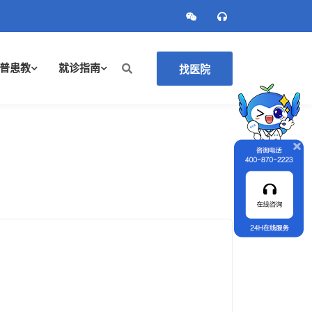
普患教
就诊指南
找医院